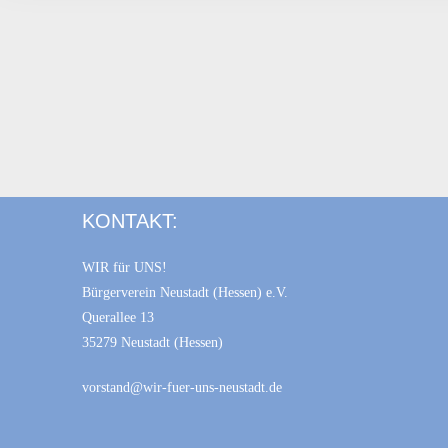
KONTAKT:
WIR für UNS!
Bürgerverein Neustadt (Hessen) e.V.
Querallee 13
35279 Neustadt (Hessen)
Consent Management Platform von Real Cookie Banner
vorstand@wir-fuer-uns-neustadt.de