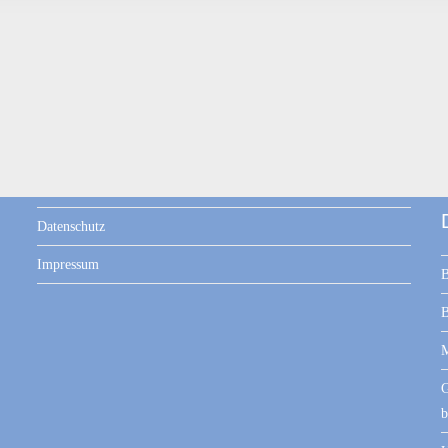
Datenschutz
Impressum
B
B
M
G
b