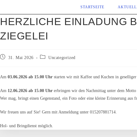
Zum
STARTSEITE
AKTUELL
Inhalt
HERZLICHE EINLADUNG B
springen
ZIEGELEI
Beitrag
Beitrags-
31. Mai 2026
Uncategorized
veröffentlicht:
Kategorie:
Am
03.06.2026 ab 15.00 Uhr
starten wir mit Kaffee und Kuchen in gesellige
Am
12.06.2026 ab 15.00 Uhr
erbringen wir den Nachmittag unter dem Mott
Wer mag, bringt einen Gegenstand, ein Foto oder eine kleine Erinnerung aus fr
Wir freuen uns auf Sie! Gern mit Anmeldung unter 015207881714.
Hol- und Bringdienst möglich.