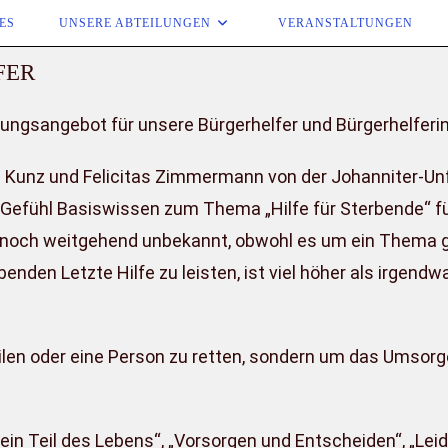
ES
UNSERE ABTEILUNGEN
VERANSTALTUNGEN
FER
ngsange­bot für unsere Bürgerhelfer und Bürgerhelferi
 Kunz und Felicitas Zimmermann von der Johanniter-Unfa
n Gefühl Basiswissen zum Thema „Hilfe für Sterben­de“ f
r noch weitgehend un­bekannt, obwohl es um ein Thema ge
benden Letzte Hilfe zu leisten, ist viel höher als irgendw
heilen oder eine Person zu retten, sondern um das Umsorg
ein Teil des Lebens“, „Vorsorgen und Entscheiden“, „Lei