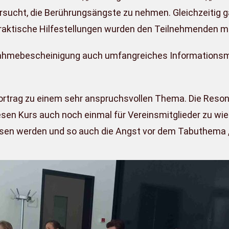
ersucht, die Berührungsängste zu nehmen. Gleichzeitig
praktische Hilfestellungen wurden den Teilnehmenden m
ahmebe­scheinigung auch umfangrei­ches Informationsma
rtrag zu einem sehr an­spruchsvollen Thema. Die Re­s
iesen Kurs auch noch einmal für Ver­einsmitglieder zu wi
issen werden und so auch die Angst vor dem Ta­buthema 