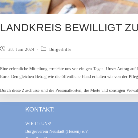
LANDKREIS BEWILLIGT Z
Beitrag
Beitrags-
28. Juni 2024
Bürgerhilfe
veröffentlicht:
Kategorie:
Eine erfreuliche Mitteilung erreichte uns vor einigen Tagen. Unser Antrag au
Euro. Den gleichen Betrag wie die öffentliche Hand erhalten wir von der Pfleg
Durch diese Zuschüsse sind die Personalkosten, die Miete und sonstigen Verwa
KONTAKT:
WIR für UNS!
Bürgerverein Neustadt (Hessen) e.V.