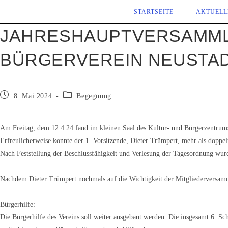
Zum
STARTSEITE
AKTUELL
Inhalt
JAHRESHAUPTVERSAMMLUN
springen
BÜRGERVEREIN NEUSTADT
Beitrag
Beitrags-
8. Mai 2024
Begegnung
veröffentlicht:
Kategorie:
Am Freitag, dem 12.4.24 fand im kleinen Saal des Kultur- und Bürgerzentrums
Erfreulicherweise konnte der 1. Vorsitzende, Dieter Trümpert, mehr als doppelt
Nach Feststellung der Beschlussfähigkeit und Verlesung der Tagesordnung wurd
Nachdem Dieter Trümpert nochmals auf die Wichtigkeit der Mitgliederversammlu
Bürgerhilfe:
Die Bürgerhilfe des Vereins soll weiter ausgebaut werden. Die insgesamt 6. Sc