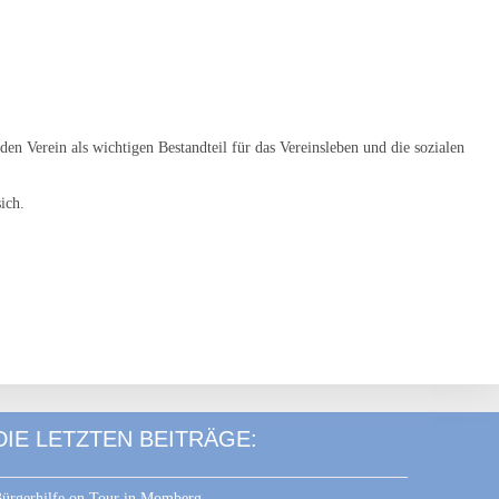
en Verein als wichtigen Bestandteil für das Vereinsleben und die sozialen
ich.
DIE LETZTEN BEITRÄGE:
ürgerhilfe on Tour in Momberg