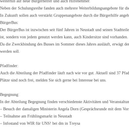
weiterhin auf neue Bürgerhelfer und auch Hilfenehmer.
Neben der Schulungsreihe fanden auch mehrere Weiterbildungsangebote für die 
In Zukunft sollen auch verstärkt Gruppenangebote durch die Bürgerhilfe angeb
BürgerBus:
Der BürgerBus ist inzwischen seit fünf Jahren in Neustadt und seinen Stadtte
ist, sondern von jedem genutzt werden kann, auch Kindersitze sind vorhanden.
Da die Zweckbindung des Busses im Sommer dieses Jahres ausläuft, erwägt der 
werden soll.
Pfadfinder:
Auch die Abteilung der Pfadfinder läuft nach wie vor gut. Aktuell sind 37 Pfad
Plätze sind noch frei, melden Sie sich gerne bei Interesse bei uns.
Begegnung:
In der Abteilung Begegnung finden verschiedenste Aktivitäten und Veranstaltun
– Besuch der damaligen Ministerin Angela Dorn (Gesprächsrunde mit dem Vo
– Teilnahme am Frühlingsmarkt in Neustadt
– Infostand von WIR für UNS! bei dm in Treysa