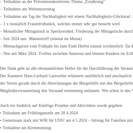
– Teilnahme an der Präventionskonferenz Thema „Ernährung“
– Teilnahme am Weltseniorentag
– Teilnahme am Tag der Nachhaltigkeit mit einem Nachhaltigkeits-Glücksrad. 
– 1 x monatlich Frauenfrühstück, welches immer sehr gut besucht wird
– Monatlicher Mittagstisch in Speckswinkel; Förderung der Mittagstische du
– Seit 2024 neu: Männertreff (einmal im Monat)
– Mitmachgarten vom Frühjahr bis zum Ende Herbst einmal wöchentlich. Da die 
– Neu seit März 2024: Treffen zwischen Senioren und kleinen Kindern im Zol
Der Dank geht an alle ehrenamtlichen Helfer für die Durchführung der Veranst
Der Kassierer Hans-Gerhard Gatzweiler erläuterte ausführlich und anschaulich
der Verein gerade durch die Abrechnungen der Bürgerhilfe mit den Bürgerhelfe
Mitgliederversammlung den Vorstand einstimmig entlastete. Wie schon in den 
Auch ein Ausblick auf Künftige Projekte und Aktivitäten wurde gegeben.
• Teilnahme am Frühlingsmarkt am 28.4.2024
• Gemeinsam stark mit WIR für UNS! am 4.5.2024 – Infotag für Familien mit
• Teilnahme am Kirmesumzug