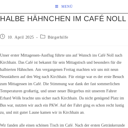
Zum
MENÜ
Inhalt
HALBE HÄHNCHEN IM CAFÉ NOLL
springen
Beitrag
Beitrags-
10. April 2025
Bürgerhilfe
veröffentlicht:
Kategorie:
Unser erster Mittagessen-Ausflug führte uns auf Wunsch ins Café Noll nach
Kirchhain. Das Café ist bekannt für sein Mittagstisch und besonders für die
halbierten Hähnchen. Am vergangenen Freitag machten wir uns mit neun
Neustädtern auf den Weg nach Kirchhain. Für einige war es der erste Besuch
zum Mittagessen im Café. Die Stimmung war dank der fast sommerlichen
Temperaturen großartig, und unser neuer Bürgerbus mit unserem Fahrer
Erhard Wölk brachte uns sicher nach Kirchhain. Da nicht genügend Platz im
Bus war, nutzten wir auch ein PKW. Auf der Fahrt ging es schon recht lustig
zu, und mit guter Laune kamen wir in Kirchhain an.
Wir fanden alle einen schönen Tisch im Café. Nach der ersten Getränkerunde